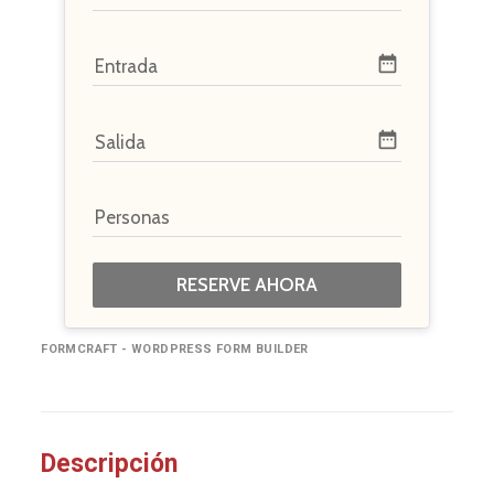
date_range
Entrada
date_range
Salida
Personas
RESERVE AHORA
FORMCRAFT - WORDPRESS FORM BUILDER
Descripción