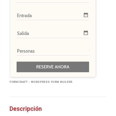
date_range
Entrada
date_range
Salida
Personas
RESERVE AHORA
FORMCRAFT - WORDPRESS FORM BUILDER
Descripción